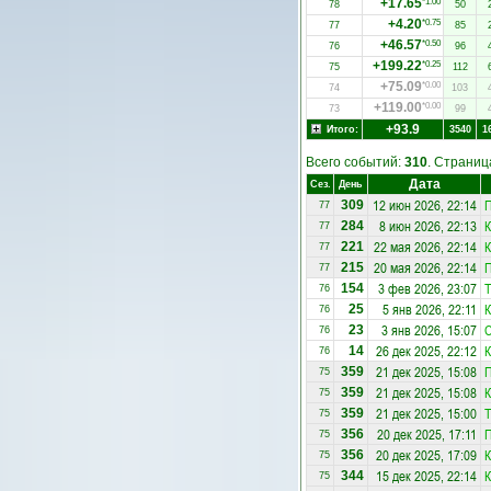
+17.65
*1.00
78
50
+4.20
*0.75
77
85
+46.57
*0.50
76
96
+199.22
*0.25
75
112
+75.09
*0.00
74
103
+119.00
*0.00
73
99
+93.9
Итого:
3540
1
Всего событий:
310
. Страни
Дата
Сез.
День
12 июн 2026, 22:14
309
77
8 июн 2026, 22:13
К
284
77
22 мая 2026, 22:14
К
221
77
20 мая 2026, 22:14
215
77
3 фев 2026, 23:07
Т
154
76
5 янв 2026, 22:11
К
25
76
3 янв 2026, 15:07
С
23
76
26 дек 2025, 22:12
К
14
76
21 дек 2025, 15:08
359
75
21 дек 2025, 15:08
К
359
75
21 дек 2025, 15:00
Т
359
75
20 дек 2025, 17:11
356
75
20 дек 2025, 17:09
К
356
75
15 дек 2025, 22:14
К
344
75