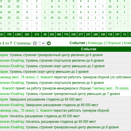
23
12
15
4
3
-
8
4
5
6
6
4
2
-
6
3
2
28
22
35
7
5
-
9
5
7
7
8
4
3
7
20
4
2
44
16
36
6
7
1
15
13
7
8
8
3
2
3
21
9
1
68
23
21
13
4
3
20
21
15
9
12
4
2
5
9
2
-
40
27
36
9
11
1
14
10
8
7
14
5
2
6
20
3
3
44
27
28
16
6
-
21
9
6
8
15
5
1
6
25
-
-
621
750
1169
242
174
38
262
300
776
245
277
157
168
148
718
157
71
События
|
Команды
|
Сборные
|
Ком
ца
1
из
7
. Страницы:
Событие
Париж
: Уровень строения тренировочный центр увеличен до 6 уровня
хонкэн Юнайтед
: Уровень строения спортшкола увеличен до 6 уровня
хонкэн Юнайтед
: Уровень строения скаут-центр уменьшен до 3 уровня
Париж
: Уровень строения скаут-центр уменьшен до 3 уровня
аиланд (мол., 76 сезон)
:
С. Комсилп
перестал работать тренером сборной (по собствен
хонкэн Юнайтед
: Уровень строения спортшкола увеличен до 5 уровня
. Комсилп
принят на работу тренером-менеджером в сборную
Таиланд (мол., 76 сезон)
хонкэн Юнайтед
: Уровень строения тренировочный центр уменьшен до 7 уровня
Париж
: Завершено расширение стадиона до 65 000 мест
хонкэн Юнайтед
: Завершено расширение стадиона до 89 000 мест
аиланд (нац., 75 сезон)
:
С. Комсилп
перестал работать тренером сборной
Париж
: Началось расширение стадиона до 65 000 мест
хонкэн Юнайтед
: Началось расширение стадиона до 89 000 мест
хонкэн Юнайтед
: Уровень строения тренировочный центр увеличен до 8 уровня