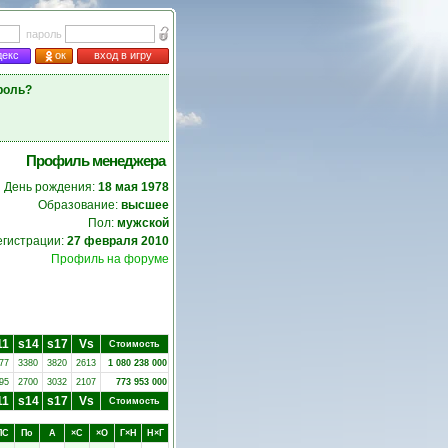
пароль
декс
ок
вход в игру
роль?
Профиль менеджера
День рождения:
18 мая 1978
Образование:
высшее
Пол:
мужской
егистрации:
27 февраля 2010
Профиль на форуме
11
s14
s17
Vs
Стоимость
77
3380
3820
2613
1 080 238 000
95
2700
3032
2107
773 953 000
11
s14
s17
Vs
Стоимость
ПC
Пo
А
×C
×O
Г×Н
Н×Г