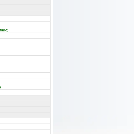
ланию)
)