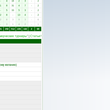
-
4
16
2
3
-
2
1
8
31
4
7
-
2
-
5
33
5
3
-
2
2
8
-
13
4
-
2
2
8
3
9
3
-
6
-
3
1
4
2
-
1
31
192
512
226
142
2
68
мерческие турниры
|
Статьи
7
1
ному желанию)