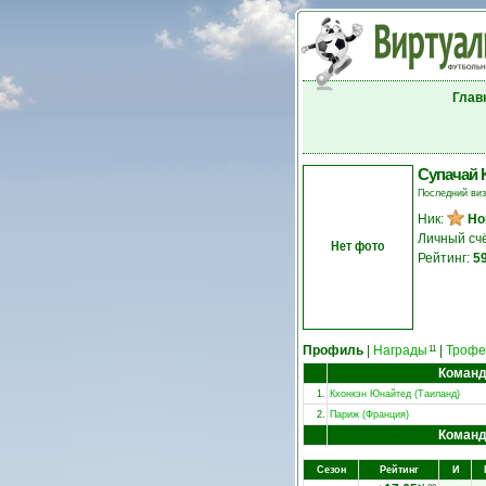
Глав
Супачай 
Последний ви
Ник:
Но
Личный сч
Нет фото
Рейтинг:
5
Профиль
|
Награды
|
Трофе
11
Коман
1.
Кхонкэн Юнайтед (Таиланд)
2.
Париж (Франция)
Коман
Сезон
Рейтинг
И