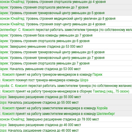
хонкэн Юнайтед
: Уровень строения спортшкола уменьшен до 4 уровня
Париж
: Уровень строения спортшкола увеличен до 7 уровня
Париж
: Уровень строения тренировочный центр уменьшен до 5 уровня
хонкэн Юнайтед
: Уровень строения медицинский центр увеличен до 8 уровня
хонкэн Юнайтед
: Уровень строения скаут-центр уменьшен до 4 уровня
Шелленберг
:
С. Комсилп
перестал работать заместителем тренера (по собственному же
Париж
: Уровень строения база команды уменьшен до 7 уровня
Париж
: Уровень строения спортшкола уменьшен до 6 уровня
Париж
: Завершено уменьшение стадиона до 53 000 мест
Париж
: Уровень строения тренировочный центр уменьшен до 6 уровня
Париж
: Уровень строения тренировочный центр уменьшен до 7 уровня
Париж
: Уровень строения спортшкола уменьшен до 7 уровня
Париж
: Началось уменьшение стадиона до 53 000 мест
. Комсилп
принят на работу тренером-менеджером в команду
Париж
. Комсилп
покинул пост тренера-менеджера команды
Шорэ
Хоройа
:
С. Комсилп
перестал работать заместителем тренера (по собственному желанию
. Комсилп
принят на работу тренером-менеджером в сборную
Таиланд (нац., 75 сезон)
Шорэ
: Завершено расширение стадиона до 55 000 мест
Шорэ
: Началось расширение стадиона до 55 000 мест
. Комсилп
принят на работу заместителем менеджера в команду
Хоройа
. Комсилп
принят на работу заместителем менеджера в команду
Шелленберг
хонкэн Юнайтед
: Завершено расширение стадиона до 78 000 мест
Шорэ
: Завершено расширение стадиона до 46 000 мест
Шорэ
: Началось расширение стадиона до 46 000 мест