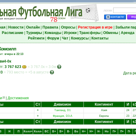
логин
контакте
ян
ная
|
Новости
|
Онлайн
|
Правила
|
Опросы
|
Регистрация в игре
|
Забыли па
Расписание
|
Турниры
|
Команды
|
Игроки
|
Трансферы
|
Обмены
|
Аренда
Рейтинги
|
Форум
|
Чат
|
Конкурсы
|
Контакты
Комсилп
зит:
вчера в 22:13
ви4-0к
ёт:
3 767 623
= 3 767.0к = 3.0м
93
=
793 место
=
+5 в августе
Дата р
и
|
Достижения
22
ды
Ст
Дивизион
Континент
И
s
+
Таиланд, D1
Азия
24
27
+
Франция, D3-A
Европа
23
22
ды
Ст
Дивизион
Континент
И
s
В
Н
П
Колл+
Колл-
ВC
В+
В=
В-
Вo
Н+
Н=
Н-
Нo
П+
П=
П-