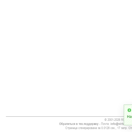
На
© 2001-2026 fifa08.ru
Обратиться в тех.поддержку
- Почта:
info@virtualsoc
Страница сгенерирована за 0.0128 сек., 17 запр. Chr