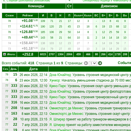
+
6.
Сборная Шотландии (юношеская)
Отборочный турнир к чемпионату м
Команды
Ст
Дивизион
Сезон
Рейтинг
И
В
Н
П
Колл+
Колл-
ВC
В+
В=
В-
Вo
+91.08
*1.00
78
109
71
21
17
12
3
-
13
8
41
9
+114.61
*0.75
77
190
120
25
45
15
16
6
19
15
68
12
+126.88
*0.50
76
185
106
29
50
14
8
1
12
25
59
9
+49.44
*0.25
75
143
58
21
64
10
11
2
14
14
18
10
+158.44
*0.00
74
138
103
12
23
27
7
4
14
19
59
7
+91.18
*0.00
73
154
79
27
48
18
10
3
18
14
29
15
+252.8
Итого:
6015
2707
1304
2004
459
466
80
266
414
1739
208
Событ
Всего событий:
418
. Страница
1
из
9
. Страницы:
Дата
Сез.
День
26 июн 2026, 22:14
Доха Юнайтед
: Уровень строения медицинский центр 
15
78
23 июн 2026, 12:00
Хуниор
: Началось уменьшение стадиона до 70 000 мес
6
78
20 июн 2026, 22:10
Куинз Парк
: Уровень строения скаут-центр уменьшен д
333
77
20 июн 2026, 22:10
Доха Юнайтед
: Уровень строения центр физподготовк
333
77
20 июн 2026, 22:10
Куинз Парк
: Уровень строения тренировочный центр у
333
77
16 июн 2026, 22:13
Доха Юнайтед
: Уровень строения медицинский центр 
316
77
18 мая 2026, 22:14
Омниспортc де Мекнес
: Уровень строения тренировоч
208
77
8 мая 2026, 22:13
Омниспортc де Мекнес
: Уровень строения скаут-центр
163
77
10 апр 2026, 23:15
Я. Шпирер
принят на работу тренером-менеджером в 
28
77
7 апр 2026, 23:09
Я. Шпирер
принят на работу заместителем менеджера
22
77
6 апр 2026, 22:11
Доха Юнайтед
: Уровень строения центр физподготовк
19
77