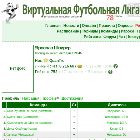
Главная
|
Новости
|
Онлайн
|
Правила
|
Опросы
|
Ре
Расписание
|
Турниры
|
Команды
|
Игроки
|
Т
Рейтинги
|
Форум
|
Чат
|
Конку
Ярослав Шпирер
Последний визит:
сегодня в 20:45
Ник:
QuanTro
Личный счёт:
8 216 687
= 8 216.0к = 8.0м
Нет фото
Рейтинг:
752
=
171 место
=
+15 в августе
Профиль
|
Награды
|
Трофеи
|
Достижения
5
30
Команды
Ст
Дивизион
+
1.
Бока Хуниорс де Кали (Колумбия)
Колумбия, D1
+
2.
Куинз Парк (Шотландия)
Шотландия, D3-B
+
3.
Омниспортc де Мекнес (Марокко)
Марокко, D3-A
+
4.
Доха Юнайтед (Катар)
Катар, D3
+
5.
Хуниор (Никарагуа)
Никарагуа, D1