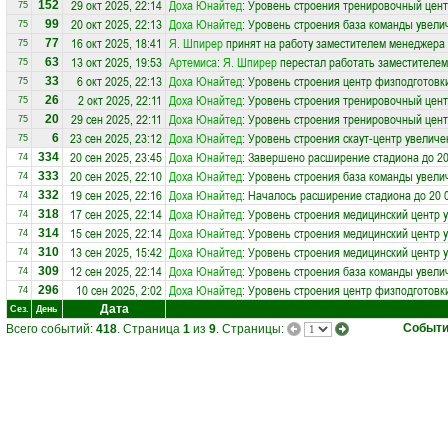
29 окт 2025, 22:14
Доха Юнайтед
: Уровень строения тренировочный цент
152
75
20 окт 2025, 22:13
Доха Юнайтед
: Уровень строения база команды увели
99
75
16 окт 2025, 18:41
Я. Шпирер
принят на работу заместителем менеджера
77
75
13 окт 2025, 19:53
Артемиса
:
Я. Шпирер
перестал работать заместителем
63
75
6 окт 2025, 22:13
Доха Юнайтед
: Уровень строения центр физподготовк
33
75
2 окт 2025, 22:11
Доха Юнайтед
: Уровень строения тренировочный цент
26
75
29 сен 2025, 22:11
Доха Юнайтед
: Уровень строения тренировочный цент
20
75
23 сен 2025, 23:12
Доха Юнайтед
: Уровень строения скаут-центр увеличе
6
75
20 сен 2025, 23:45
Доха Юнайтед
: Завершено расширение стадиона до 20
334
74
20 сен 2025, 22:10
Доха Юнайтед
: Уровень строения база команды увели
333
74
19 сен 2025, 22:16
Доха Юнайтед
: Началось расширение стадиона до 20 
332
74
17 сен 2025, 22:14
Доха Юнайтед
: Уровень строения медицинский центр 
318
74
15 сен 2025, 22:14
Доха Юнайтед
: Уровень строения медицинский центр 
314
74
13 сен 2025, 15:42
Доха Юнайтед
: Уровень строения медицинский центр 
310
74
12 сен 2025, 22:14
Доха Юнайтед
: Уровень строения база команды увели
309
74
10 сен 2025, 2:02
Доха Юнайтед
: Уровень строения центр физподготовк
296
74
Дата
Сез.
День
Событ
Всего событий:
418
. Страница
1
из
9
. Страницы: