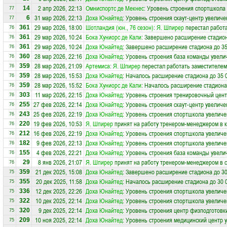
2 апр 2026, 22:13
Омниспортc де Мекнес
: Уровень строения спортшкола 
14
77
31 мар 2026, 22:13
Доха Юнайтед
: Уровень строения скаут-центр увеличе
6
77
29 мар 2026, 18:00
Шотландия (юн., 76 сезон)
:
Я. Шпирер
перестал работ
361
76
29 мар 2026, 10:24
Бока Хуниорс де Кали
: Завершено расширение стадион
361
76
29 мар 2026, 10:24
Доха Юнайтед
: Завершено расширение стадиона до 35
361
76
28 мар 2026, 22:16
Доха Юнайтед
: Уровень строения база команды увели
360
76
28 мар 2026, 21:09
Артемиса
:
Я. Шпирер
перестал работать заместителем
359
76
28 мар 2026, 15:53
Доха Юнайтед
: Началось расширение стадиона до 35 
359
76
28 мар 2026, 15:52
Бока Хуниорс де Кали
: Началось расширение стадиона
359
76
11 мар 2026, 22:15
Доха Юнайтед
: Уровень строения тренировочный цент
303
76
27 фев 2026, 22:14
Доха Юнайтед
: Уровень строения скаут-центр увеличе
255
76
25 фев 2026, 22:19
Доха Юнайтед
: Уровень строения спортшкола увеличе
243
76
19 фев 2026, 10:53
Я. Шпирер
принят на работу тренером-менеджером в 
220
76
16 фев 2026, 22:19
Доха Юнайтед
: Уровень строения спортшкола увеличе
212
76
9 фев 2026, 22:13
Доха Юнайтед
: Уровень строения спортшкола увеличе
182
76
4 фев 2026, 22:21
Доха Юнайтед
: Уровень строения база команды увели
155
76
8 янв 2026, 21:07
Я. Шпирер
принят на работу тренером-менеджером в 
29
76
21 дек 2025, 15:08
Доха Юнайтед
: Завершено расширение стадиона до 30
359
75
20 дек 2025, 11:58
Доха Юнайтед
: Началось расширение стадиона до 30 
355
75
12 дек 2025, 22:26
Доха Юнайтед
: Уровень строения спортшкола увеличе
336
75
10 дек 2025, 22:14
Доха Юнайтед
: Уровень строения спортшкола увеличе
322
75
9 дек 2025, 22:14
Доха Юнайтед
: Уровень строения центр физподготовк
320
75
10 ноя 2025, 22:14
Доха Юнайтед
: Уровень строения медицинский центр 
209
75