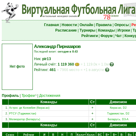
Главная
|
Новости
|
Онлайн
|
Правила
|
Опросы
|
Ре
Расписание
|
Турниры
|
Команды
|
Игроки
|
Т
Рейтинги
|
Форум
|
Чат
|
Конку
Александр Пирназаров
Последний визит:
сегодня в 8:43
Ник:
pir13
Личный счёт:
1 119 360
= 1 119.0к = 1.0м
Нет фото
Рейтинг:
461
=
7966 место
=
+1 в августе
Профиль
|
Трофеи
|
Достижения
1
Команды
Ст
Дивизион
+
1.
Астрос де Коломбия (Кюрасао)
Кюрасао, D2
+
2.
РТСУ (Таджикистан)
Таджикистан, D2
+
3.
Мелиоратор (Беларусь)
Беларусь, D3-A
Команды
Ст
Дивизион
Сезон
Рейтинг
И
В
Н
П
Колл+
Колл-
ВC
В+
В=
В-
Вo