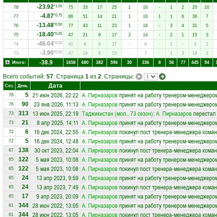
-23.92
*1.00
78
75
33
17
25
1
16
-
1
2
20
10
-4.87
*0.75
77
86
51
14
21
1
18
1
1
6
36
7
-13.48
*0.50
76
77
43
11
23
1
18
-
3
4
31
5
-18.40
*0.25
75
47
21
9
17
2
14
-
2
1
15
3
-46.04
*0.00
74
41
6
8
27
-
8
-
1
-
3
2
-3.90
*0.00
73
47
24
8
15
-
7
-
1
3
18
2
-38.9
Итого:
1658
680
382
596
30
336
8
56
77
445
94
Всего событий:
57
. Страница
1
из
2
. Страницы:
Дата
Сез.
День
21 июн 2026, 22:22
А. Пирназаров
принят на работу тренером-менеджеро
5
78
23 янв 2026, 11:13
А. Пирназаров
принят на работу тренером-менеджеро
90
76
13 июн 2025, 22:19
Таджикистан (мол., 73 сезон)
:
А. Пирназаров
перестал 
313
73
8 апр 2025, 14:11
А. Пирназаров
принят на работу тренером-менеджеро
21
73
16 дек 2024, 22:55
А. Пирназаров
покинул пост тренера-менеджера кома
6
72
16 дек 2024, 12:48
А. Пирназаров
принят на работу тренером-менеджеро
5
72
30 окт 2023, 22:04
А. Пирназаров
покинул пост тренера-менеджера кома
138
67
5 мая 2023, 10:08
А. Пирназаров
принят на работу тренером-менеджеро
122
65
5 мая 2023, 10:08
А. Пирназаров
покинул пост тренера-менеджера кома
122
65
13 апр 2023, 9:59
А. Пирназаров
принят на работу тренером-менеджеро
24
65
13 апр 2023, 7:49
А. Пирназаров
покинул пост тренера-менеджера кома
24
65
9 апр 2023, 20:09
А. Пирназаров
принят на работу тренером-менеджеро
17
65
28 июн 2022, 13:05
А. Пирназаров
принят на работу тренером-менеджеро
344
61
28 июн 2022, 13:05
А. Пирназаров
покинул пост тренера-менеджера кома
344
61