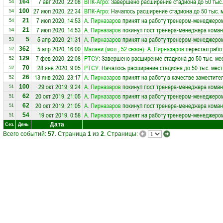
7 авг 2020, 22:08
ВПК-Агро
: Завершено расширение стадиона до 50 тыс.
164
54
27 июл 2020, 22:34
ВПК-Агро
: Началось расширение стадиона до 50 тыс. 
100
54
7 июл 2020, 14:53
А. Пирназаров
принят на работу тренером-менеджеро
21
54
7 июл 2020, 14:53
А. Пирназаров
покинул пост тренера-менеджера кома
21
54
5 апр 2020, 21:31
А. Пирназаров
принят на работу тренером-менеджеро
5
53
5 апр 2020, 16:00
Малави (мол., 52 сезон)
:
А. Пирназаров
перестал рабо
362
52
7 фев 2020, 22:08
РТСУ
: Завершено расширение стадиона до 50 тыс. ме
129
52
28 янв 2020, 9:05
РТСУ
: Началось расширение стадиона до 50 тыс. мест
70
52
13 янв 2020, 23:17
А. Пирназаров
принят на работу в качестве заместите
26
52
29 окт 2019, 9:24
А. Пирназаров
покинул пост тренера-менеджера кома
100
51
20 окт 2019, 21:05
А. Пирназаров
принят на работу тренером-менеджеро
62
51
20 окт 2019, 21:05
А. Пирназаров
покинул пост тренера-менеджера кома
62
51
19 окт 2019, 0:58
А. Пирназаров
принят на работу тренером-менеджеро
54
51
Дата
Сез.
День
Всего событий:
57
. Страница
1
из
2
. Страницы: