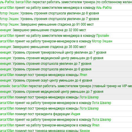
ль-Рабта
:
barca10fan
перестал работать заместителем тренера (по собственному жела
arca10fan
принят на работу заместителем менеджера в команду
Аль-Рабта
Мотор Экшен
: Уровень строения спортшкола увеличен до 8 уровня
Мотор Экшен
: Уровень строения спортшкола увеличен до 7 уровня
Мотор Экшен
: Завершено уменьшение стадиона до 91 000 мест
Венеция
: Завершено уменьшение стадиона до 32 000 мест
arca10fan
принят на работу заместителем менеджера в команду
Пролайн
arca10fan
принят на работу тренером-менеджером в команду
Мотор Экшен
Венеция
: Завершено уменьшение стадиона до 35 000 мест
Венеция
: Уровень строения тренировочный центр увеличен до 7 уровня
Венеция
: Уровень строения медицинский центр уменьшен до 6 уровня
Венеция
: Уровень строения спортшкола увеличен до 7 уровня
Венеция
: Уровень строения спортшкола увеличен до 6 уровня
arca10fan
покинул пост тренера-менеджера команды
Ятел
Венеция
: Уровень строения скаут-центр уменьшен до 4 уровня
атвейк
:
barca10fan
перестал работать заместителем тренера (главный тренер не VIP-ме
Венеция
: Уровень строения медицинский центр уменьшен до 7 уровня
arca10fan
покинул пост тренера-менеджера команды
Лота Швагер
arca10fan
принят на работу тренером-менеджером в команду
Лота Швагер
arca10fan
покинул пост тренера-менеджера команды
Лота Швагер
arca10fan
покинул пост президента федерации
Индия
arca10fan
принят на работу тренером-менеджером в команду
Лота Швагер
arca10fan
принят на работу тренером-менеджером в команду
Ятел
arca10fan
покинул пост тренера-менеджера команды
Кенкре