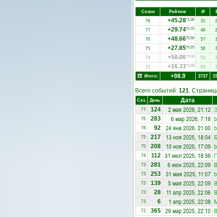
Сезон
Рейтинг
И
+45.28
*1.00
78
31
+29.74
*0.75
77
48
+48.66
*0.50
76
57
+27.85
*0.25
75
56
+58.06
*0.00
74
52
+16.33
*0.00
73
83
+98.9
Итого:
3737
1
Всего событий:
121
. Страни
Дата
Сез.
День
2 мая 2026, 21:12
Э
124
77
6 мар 2026, 7:18
b
283
76
24 янв 2026, 21:00
b
92
76
13 ноя 2025, 18:04
Б
217
75
10 ноя 2025, 17:09
b
208
75
31 июл 2025, 18:56
112
74
6 июн 2025, 22:09
281
73
31 мая 2025, 11:07
b
253
73
5 мая 2025, 22:09
139
73
11 апр 2025, 22:06
28
73
1 апр 2025, 22:08
6
73
29 мар 2025, 22:10
365
72