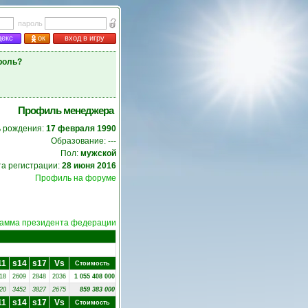
пароль
декс
ок
вход в игру
роль?
Профиль менеджера
 рождения:
17 февраля 1990
Образование: ---
Пол:
мужской
та регистрации:
28 июня 2016
Профиль на форуме
амма президента федерации
11
s14
s17
Vs
Стоимость
18
2609
2848
2036
1 055 408 000
20
3452
3827
2675
859 383 000
11
s14
s17
Vs
Стоимость