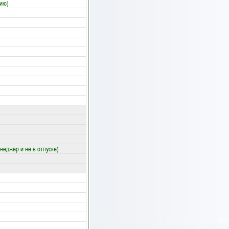
нию)
неджер и не в отпуске)