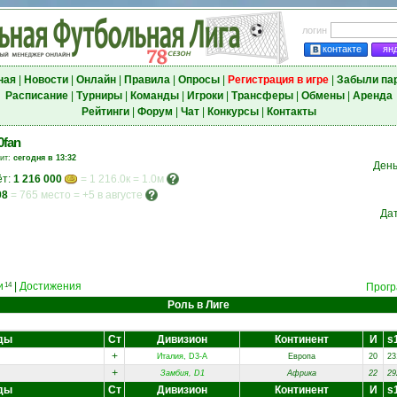
логин
контакте
ян
ная
|
Новости
|
Онлайн
|
Правила
|
Опросы
|
Регистрация в игре
|
Забыли па
Расписание
|
Турниры
|
Команды
|
Игроки
|
Трансферы
|
Обмены
|
Аренда
Рейтинги
|
Форум
|
Чат
|
Конкурсы
|
Контакты
0fan
зит:
сегодня в 13:32
День
ёт:
1 216 000
= 1 216.0к = 1.0м
98
=
765 место
=
+5 в августе
Да
и
|
Достижения
14
Прогр
Роль в Лиге
ды
Ст
Дивизион
Континент
И
s
+
Италия, D3-A
Европа
20
23
+
Замбия, D1
Африка
22
29
ды
Ст
Дивизион
Континент
И
s