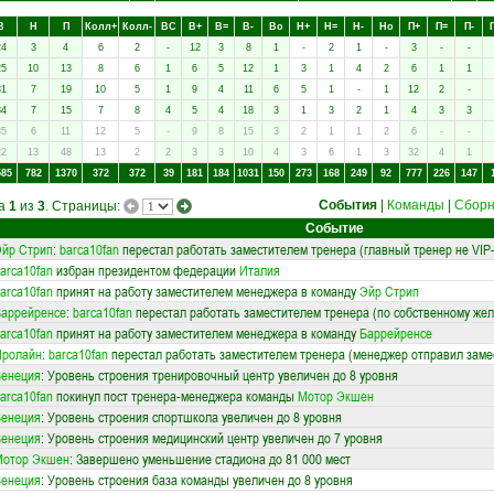
В
Н
П
Колл+
Колл-
ВC
В+
В=
В-
Вo
Н+
Н=
Н-
Нo
П+
П=
П-
24
3
4
6
2
-
12
3
8
1
-
2
1
-
3
-
-
25
10
13
8
6
1
6
5
12
1
3
1
4
2
6
1
1
31
7
19
10
5
1
9
4
11
6
5
1
-
1
12
2
-
34
7
15
7
8
4
5
4
18
3
1
3
2
1
4
3
3
35
6
11
12
5
-
9
8
15
3
2
1
1
2
6
-
-
22
13
48
13
2
2
3
3
10
4
3
6
1
3
32
4
1
585
782
1370
372
372
39
181
184
1031
150
273
168
249
92
777
226
147
События
|
Команды
|
Сбор
ца
1
из
3
. Страницы:
Событие
йр Стрип
:
barca10fan
перестал работать заместителем тренера (главный тренер не VIP-
arca10fan
избран президентом федерации
Италия
arca10fan
принят на работу заместителем менеджера в команду
Эйр Стрип
аррейренсе
:
barca10fan
перестал работать заместителем тренера (по собственному же
arca10fan
принят на работу заместителем менеджера в команду
Баррейренсе
Пролайн
:
barca10fan
перестал работать заместителем тренера (менеджер отправил замес
Венеция
: Уровень строения тренировочный центр увеличен до 8 уровня
arca10fan
покинул пост тренера-менеджера команды
Мотор Экшен
Венеция
: Уровень строения спортшкола увеличен до 8 уровня
Венеция
: Уровень строения медицинский центр увеличен до 7 уровня
Мотор Экшен
: Завершено уменьшение стадиона до 81 000 мест
Венеция
: Уровень строения база команды увеличен до 8 уровня