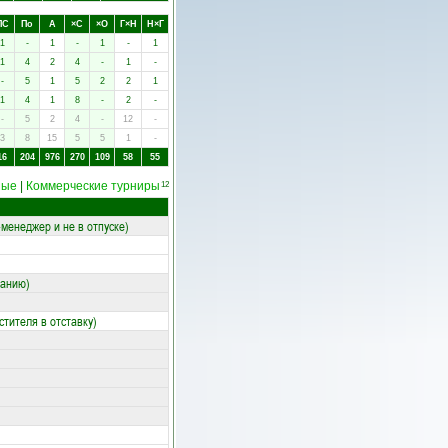
ПC
Пo
А
×C
×O
Г×Н
Н×Г
1
-
1
-
1
-
1
1
4
2
4
-
1
-
-
5
1
5
2
2
1
1
4
1
8
-
2
-
-
5
2
4
-
12
-
3
8
15
5
5
1
-
16
204
976
270
109
58
55
ные
|
Коммерческие турниры
12
менеджер и не в отпуске)
ланию)
тителя в отставку)