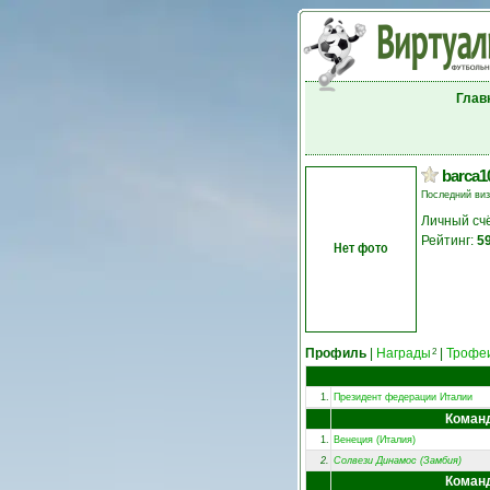
Глав
barca1
Последний ви
Личный сч
Рейтинг:
5
Нет фото
Профиль
|
Награды
|
Трофе
2
1.
Президент федерации Италии
Коман
1.
Венеция (Италия)
2.
Солвези Динамос (Замбия)
Коман