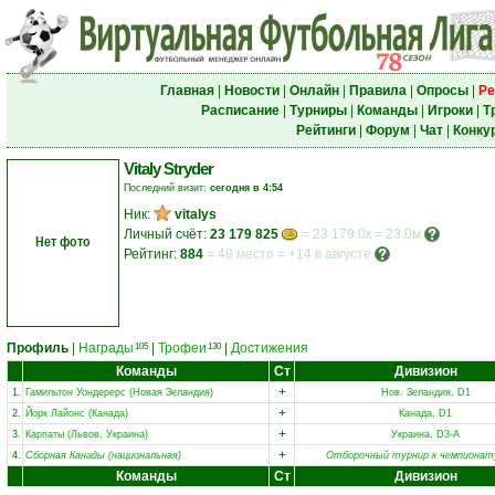
Главная
|
Новости
|
Онлайн
|
Правила
|
Опросы
|
Ре
Расписание
|
Турниры
|
Команды
|
Игроки
|
Т
Рейтинги
|
Форум
|
Чат
|
Конку
Vitaly Stryder
Последний визит:
сегодня в 4:54
Ник:
vitalys
Личный счёт:
23 179 825
= 23 179.0к = 23.0м
Нет фото
Рейтинг:
884
=
48 место
=
+14 в августе
Профиль
|
Награды
|
Трофеи
|
Достижения
105
130
Команды
Ст
Дивизион
+
1.
Гамильтон Уондерерс (Новая Зеландия)
Нов. Зеландия, D1
+
2.
Йорк Лайонс (Канада)
Канада, D1
+
3.
Карпаты (Львов, Украина)
Украина, D3-A
+
4.
Сборная Канады (национальная)
Отборочный турнир к чемпионат
Команды
Ст
Дивизион