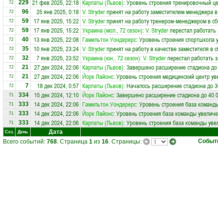
21 фев 2025, 22:18
Карпаты (Львов)
: Уровень строения тренировочный це
229
72
25 янв 2025, 0:18
V. Stryder
принят на работу заместителем менеджера 
96
72
17 янв 2025, 15:22
V. Stryder
принят на работу тренером-менеджером в с
59
72
17 янв 2025, 15:22
Украина (мол., 72 сезон)
:
V. Stryder
перестал работать 
59
72
13 янв 2025, 22:08
Гамильтон Уондерерс
: Уровень строения спортшкола 
40
72
10 янв 2025, 23:24
V. Stryder
принят на работу в качестве заместителя в 
35
72
7 янв 2025, 23:52
Украина (юн., 72 сезон)
:
V. Stryder
перестал работать з
32
72
27 дек 2024, 22:06
Карпаты (Львов)
: Завершено расширение стадиона до 
21
72
27 дек 2024, 22:06
Йорк Лайонс
: Уровень строения медицинский центр ув
21
72
18 дек 2024, 0:57
Карпаты (Львов)
: Началось расширение стадиона до 3
7
72
15 дек 2024, 12:10
Йорк Лайонс
: Завершено расширение стадиона до 40 
334
71
14 дек 2024, 22:06
Гамильтон Уондерерс
: Уровень строения база команд
333
71
14 дек 2024, 22:06
Йорк Лайонс
: Уровень строения база команды увеличе
333
71
14 дек 2024, 22:06
Карпаты (Львов)
: Уровень строения база команды уве
333
71
Дата
Сез.
День
Событ
Всего событий:
768
. Страница
1
из
16
. Страницы: