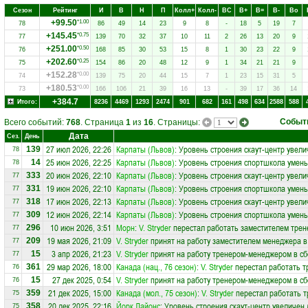
Сезон
Рейтинг
И
В
Н
П
Колл+
Колл-
ВC
В+
В=
В-
Вo
+99.50
*1.00
78
86
49
14
23
9
8
-
18
5
19
7
+145.45
*0.75
77
139
70
32
37
10
11
2
26
13
20
9
+251.00
*0.50
76
168
85
30
53
15
8
1
30
23
22
9
+202.60
*0.25
75
154
86
20
48
12
9
1
34
21
21
9
+152.28
*0.00
74
139
75
20
44
15
7
1
23
15
31
5
+180.53
*0.00
73
166
106
21
39
16
13
-
39
17
36
14
+384.7
Итого:
8236
4469
1293
2474
901
682
161
498
634
2588
588
Событ
Всего событий:
768
. Страница
1
из
16
. Страницы:
Дата
Сез.
День
27 июл 2026, 22:26
Карпаты (Львов)
: Уровень строения скаут-центр увели
139
78
25 июн 2026, 22:25
Карпаты (Львов)
: Уровень строения спортшкола умень
14
78
20 июн 2026, 22:10
Карпаты (Львов)
: Уровень строения скаут-центр увели
333
77
19 июн 2026, 22:10
Карпаты (Львов)
: Уровень строения спортшкола умень
331
77
17 июн 2026, 22:13
Карпаты (Львов)
: Уровень строения скаут-центр увели
318
77
12 июн 2026, 22:14
Карпаты (Львов)
: Уровень строения спортшкола умень
309
77
10 июн 2026, 3:51
Морн
:
V. Stryder
перестал работать заместителем трен
296
77
19 мая 2026, 21:09
V. Stryder
принят на работу заместителем менеджера 
209
77
3 апр 2026, 21:23
V. Stryder
принят на работу тренером-менеджером в с
15
77
29 мар 2026, 18:00
Канада (нац., 76 сезон)
:
V. Stryder
перестал работать т
361
76
27 дек 2025, 0:54
V. Stryder
принят на работу тренером-менеджером в с
15
76
21 дек 2025, 15:00
Канада (мол., 75 сезон)
:
V. Stryder
перестал работать т
359
75
20 дек 2025, 22:16
Йорк Лайонс
: Уровень строения скаут-центр увеличен 
358
75