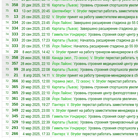
20 дек 2025, 22:16
Карпаты (Львов)
: Уровень строения спортшкола увели
358
75
13 окт 2025, 20:45
Шелленберг
:
V. Stryder
перестал работать заместителе
63
75
25 сен 2025, 22:02
V. Stryder
принят на работу заместителем менеджера 
13
75
20 сен 2025, 23:45
Йорк Лайонс
: Завершено расширение стадиона до 55 
334
74
20 сен 2025, 23:45
Карпаты (Львов)
: Завершено расширение стадиона до 
334
74
20 сен 2025, 22:10
Гамильтон Уондерерс
: Уровень строения скаут-центр 
333
74
20 сен 2025, 17:23
Карпаты (Львов)
: Началось расширение стадиона до 4
333
74
20 сен 2025, 17:05
Йорк Лайонс
: Началось расширение стадиона до 55 00
333
74
8 июл 2025, 14:42
V. Stryder
принят на работу тренером-менеджером в с
20
74
29 июн 2025, 18:00
Канада (мол., 73 сезон)
:
V. Stryder
перестал работать т
358
73
28 июн 2025, 22:10
Йорк Лайонс
: Уровень строения медицинский центр ув
357
73
28 апр 2025, 22:08
Карпаты (Львов)
: Уровень строения спортшкола увели
99
73
8 апр 2025, 14:11
V. Stryder
принят на работу тренером-менеджером в с
21
73
30 мар 2025, 12:00
Украина (мол., 72 сезон)
:
V. Stryder
перестал работать
366
72
29 мар 2025, 22:10
Карпаты (Львов)
: Уровень строения спортшкола увели
365
72
29 мар 2025, 22:10
Йорк Лайонс
: Уровень строения центр физподготовки 
365
72
28 мар 2025, 22:08
Йорк Лайонс
: Уровень строения спортшкола увеличен 
361
72
24 мар 2025, 19:27
Пантерз
:
V. Stryder
перестал работать заместителем тр
350
72
22 мар 2025, 23:00
V. Stryder
принят на работу заместителем менеджера 
349
72
22 мар 2025, 22:05
Гамильтон Уондерерс
: Уровень строения скаут-центр 
345
72
19 мар 2025, 22:39
Карпаты (Львов)
: Уровень строения тренировочный це
329
72
10 мар 2025, 22:09
Гамильтон Уондерерс
: Уровень строения спортшкола 
293
72
4 мар 2025, 17:33
Пантерз
:
V. Stryder
перестал работать заместителем тр
266
72