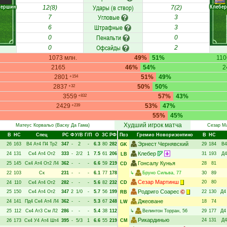
кершин
Клебер
Удары (в створ)
12(8)
7(2)
Угловые
7
3
Штрафные
6
3
Пенальти
0
0
Офсайды
0
2
1073 млн.
49%
51%
110
2165
46%
54%
2
2801
51%
49%
+154
2837
50%
50%
+32
3559
57%
43%
+832
2429
53%
47%
+239
55%
45%
Худший игрок матча
Матеус Корвальо
(Васку Да Гама)
Сезар М
В
НC
Спец
РC
Ф
У/В
Г/П
О
ЗС
РФ
Поз
Гремио Новоризонтино
В
НC
Эрнест Чернявский
26
163
В4
Ат4
П4
Тр2
347
-
2
-
6.3
80
282
29
184
В4
GK
Клебер
24
131
Ск4
Ат4
От2
333
-
2/2
1
7.5
61
206
31
193
Д4
LB
Гонсалу Кунья
25
145
Ск4
Ат4
От2
Л4
362
-
-
-
6.6
59
219
28
81
CD
22
103
Ск
231
-
-
-
6.1
77
178
↳
Бруно Сильва
, 77
30
89
Сезар Мартинш
20
80
24
110
Ск4
Ат4
От2
282
-
-
-
5.6
82
232
CD
Родриго Соарес
25
150
Ск4
Ат4
От2
347
2
1/0
-
5.7
56
199
22
130
Д4
RB
Джеоване
24
141
Пд4
Ск4
Ат4
Л4
362
-
-
-
5.3
67
248
18
74
LW
25
112
Ск4
Ат3
См
Л2
286
-
-
-
5.4
38
112
↳
Велинтон Торран
, 56
29
177
Д4
Рикардинью
24
131
Д4
26
173
Ск4
У4
Ат4
Шт4
395
-
5/3
1
6.6
55
219
CM