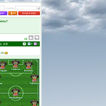
пароль
декс
ок
вход в игру
роль?
+0
я)
2:0
0
1
 29
ST
CF
CF
Глейсон
Кардек
Фонсека
RW
не
Рабелло
CM
Рикардинью
RB