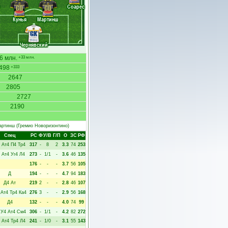
Соарес
CD
CD
Кунья
Мартинш
GK
Чернявский
6 млн.
+33 млн.
498
+333
2647
2805
2727
2190
артинш
(Гремио Новоризонтино)
Спец
РC
Ф
У/В
Г/П
О
ЗС
РФ
Ат4
П4
Тр4
317
-
8
2
3.3
74
253
Ат4
Уг4
Л4
273
-
1/1
-
3.6
46
135
176
-
-
-
3.7
56
105
Д
194
-
-
-
4.7
94
183
Д4
Ат
219
2
-
-
2.8
46
107
Ат4
Тр4
Ка4
276
3
-
-
2.9
56
168
Д4
132
-
-
-
4.0
74
99
У4
Ат4
См4
306
-
1/1
-
4.2
82
272
Ат4
Тр4
Л4
241
-
1/0
-
3.1
55
143