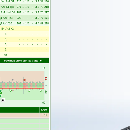
4
У4
Ат4
П4
310
-
1/0
-
3.3
59
196
Ат4
К4
Тр4
277
1
1/0
-
3.8
72
218
Ат4
Шт4
Л4
283
-
1/0
-
3.9
75
227
Д4
Ат4
Тр3
220
-
-
-
3.6
77
171
Д4
Ат4
Тр2
306
-
1/0
-
4.4
87
288
4
В4
Ат2
К2
-
-
-
-
-
-
-
Д
-
-
-
-
-
-
-
Д
-
-
-
-
-
-
-
Д
-
-
-
-
-
-
-
Д
-
-
-
-
-
-
-
Ат
-
-
-
-
-
-
-
соотношение сил команд
+4
90
Счёт
1:0