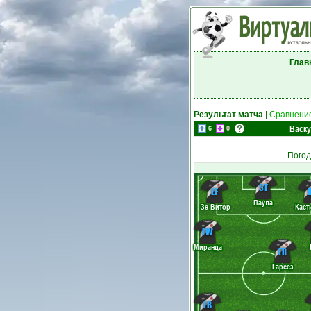
Глав
Результат матча
|
Сравнение
Васку
6
0
Погод
ST
LF
Паула
Зе Витор
Каст
LW
Миранда
FR
Гарсез
LB