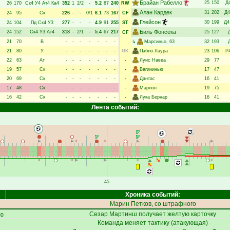
Брайан Рабелло
25
150
Д
26
170
Ск4
У4
Ат4
Ка4
352
1
2/2
-
5.2
67
240
RW
Алан Кардек
31
202
Д4
24
95
Ск
226
-
-
0/1
6.1
73
167
CF
Глейсон
30
199
Д4
24
104
Пд
Ск4
У3
277
-
-
-
4.9
91
255
ST
Биль Фонсека
24
152
Ск4
У3
Ат4
318
-
2/1
-
5.4
67
217
25
127
CF
21
70
В
-
-
-
-
-
-
-
↳
Марсиньо
, 63
32
193
21
80
У
-
-
-
-
-
-
-
GK
Пабло Лаура
23
106
Р
22
63
Ат
-
-
-
-
-
-
-
-
Луис Навеа
29
77
19
57
Ск
-
-
-
-
-
-
-
-
Вагининью
17
47
20
69
Ск
-
-
-
-
-
-
-
-
Дантас
16
41
17
48
Ск
-
-
-
-
-
-
-
-
Марлон
19
75
16
42
Ск
-
-
-
-
-
-
-
-
Лука Бернар
16
41
Лента событий:
45
Хроника событий:
Марин Петков
, со штрафного
но
Сезар Мартинш
получает желтую карточку
Команда меняет тактику (атакующая)