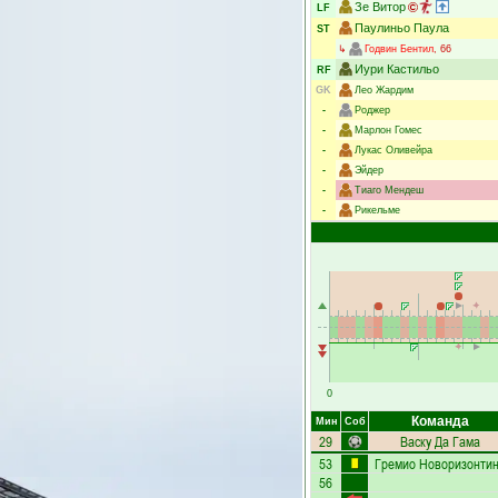
Зе Витор
LF
Паулиньо Паула
ST
↳
Годвин Бентил
, 66
Иури Кастильо
RF
GK
Лео Жардим
-
Роджер
-
Марлон Гомес
-
Лукас Оливейра
-
Эйдер
-
Тиаго Мендеш
-
Рикельме
0
Команда
Мин
Соб
29
Васку Да Гама
53
Гремио Новоризонти
56