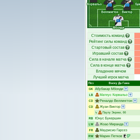
Корвальо
Бу
CD
CD
Веллингтон
Виктор
GK
Мбонди
Стоимость команд
Рейтинг силы команд
Стартовый состав
Игравший состав
Сила в начале матча
Сила в конце матча
Владение мячом
Лучший игрок матча
Поз
Васку Да Гама
Абубакар Мбонди
GK
Матеус Корвальо
LB
Реналдо Веллингтон
CD
Жуан Виктор
CD
↳
Паулу Энрике
, 66
Юнус Букершин
RB
Жоао Миранда
LW
Маурисио Гарсез
FR
Марин Петков
RW