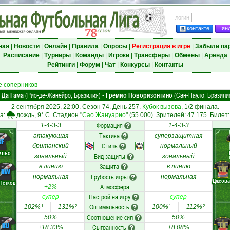
логин
контакте
ян
ная
|
Новости
|
Онлайн
|
Правила
|
Опросы
|
Регистрация в игре
|
Забыли па
Расписание
|
Турниры
|
Команды
|
Игроки
|
Трансферы
|
Обмены
|
Аренда
Рейтинги
|
Форум
|
Чат
|
Конкурсы
|
Контакты
 соперников
 Да Гама
(Рио-де-Жанейро, Бразилия)
Гремио Новоризонтино
(Сан-Пауло, Бразили
-
2 сентября 2025, 22:00. Сезон 74. День 257.
Кубок вызова
, 1/2 финала.
а:
дождь, 9° C. Стадион "
Сао Жануарио
" (55 000). Зрителей: 47 175. Билет:
Формация
1-4-3-3
1-4-3-3
Тактика
атакующая
суперзащитная
RF
Стиль
британский
нормальный
ильо
Вид защиты
зональный
зональный
Защита
в линию
в линию
LW
RW
Грубость игры
нормальная
нормальная
Джеова
Петков
Атмосфера
+2%
-
Настрой на игру
супер
супер
Оптимальность
102%
131%
100%
112%
1
2
1
2
Соотношение сил
50%
50%
RB
LB
Сыгранность
+18.33%
+8.08%