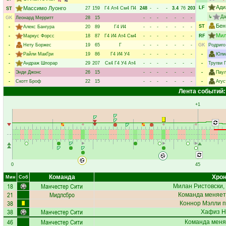
Ади
Массимо Луонго
LF
27
159
Г4
Ат4
См4
П4
248
-
-
-
3.4
76
203
ST
↳
Да
GK
Леонард Мерритт
28
15
-
-
-
-
-
-
-
Бен
ST
-
Алекс Бангура
20
89
Г4
И4
-
-
-
-
-
-
-
Мил
-
Маркус Форсс
18
87
Г4
И4
Ат4
См4
-
-
-
-
-
-
-
RF
-
Нету Боржес
19
65
Г
-
-
-
-
-
-
-
GK
Родриго
-
Райли МакГри
19
86
Г4
И4
У4
-
-
-
-
-
-
-
-
Юли
-
Андраж Шпорар
29
207
Ск4
Г4
У4
Ат4
-
-
-
-
-
-
-
-
Тругви 
-
Энди Джонс
26
15
-
-
-
-
-
-
-
-
Пау
-
Скотт Броф
22
15
-
-
-
-
-
-
-
-
Агус
Лента событий:
+1
0
45
Команда
Хрон
Мин
Соб
18
Манчестер Сити
Милан Ристовски
,
21
Мидлсбро
Команда меняет
38
Коннор Мэлли
п
38
Манчестер Сити
Хафиз Н
46
Манчестер Сити
Команда меня