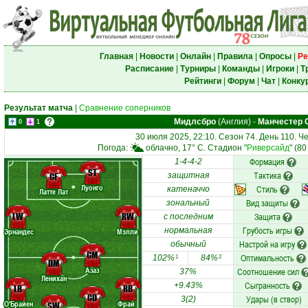
Главная
|
Новости
|
Онлайн
|
Правила
|
Опросы
|
Ре
Расписание
|
Турниры
|
Команды
|
Игроки
|
Т
Рейтинги
|
Форум
|
Чат
|
Конку
Результат матча
|
Сравнение соперников
Мидлсбро
(Англия)
-
Манчестер 
0
1
30 июля 2025, 22:10. Сезон 74. День 110. 
Погода:
облачно, 17° C. Стадион "
Риверсайд
" (8
Формация
1-4-4-2
ST
Тактика
CF
защитная
Луонго
Стиль
катеначчо
Латте Лат
Вид защиты
зональный
LW
RW
Защита
с последним
Грубость игры
нормальная
Эрнандес
Мэлли
Настрой на игру
обычный
CM
Оптимальность
102%
84%
1
2
DM
Азаз
Соотношение сил
37%
Ленихан
Сыгранность
+9.43%
LB
RB
CD
Удары (в створ)
3(2)
О'Брайен
Фрай
SW