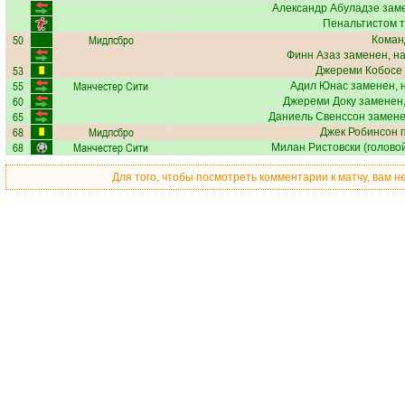
Александр Абуладзе
заме
Пенальтистом 
50
Мидлсбро
Коман
Финн Азаз
заменен, н
53
Джереми Кобосе
55
Манчестер Сити
Адил Юнас
заменен, 
60
Джереми Доку
заменен,
65
Даниель Свенссон
замене
68
Мидлсбро
Джек Робинсон
п
68
Манчестер Сити
Милан Ристовски
(головой
Для того, чтобы посмотреть комментарии к матчу, вам 