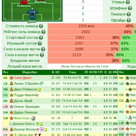
Угловые
МакНейр
5
Робинсон
Штрафные
2
Пенальти
GK
0
Офсайды
2
Диенг
Стоимость команд
1553 млн.
45%
Рейтинг силы команд
2922
44%
Стартовый состав
2363
38%
62%
Игравший состав
2457
37%
63%
Сила в начале матча
2946
37%
63%
Сила в конце матча
2113
35%
65%
Владение мячом
38%
62%
Лучший игрок матча
Худш
Милан Ристовски
(Манчестер Сити)
Поз
Мидлсбро
В
НC
Спец
РC
Ф
У/В
Г/П
О
ЗС
РФ
Поз
Сени Диенг
Хае
25
136
Р4
В4
Ат4
П4
303
-
7
3
2.0
71
230
GK
GK
Льюис О'Брайен
Дан
24
137
Г4
Ат4
См4
Л4
302
-
1/1
-
3.0
49
159
LB
LD
Джек Робинсон
28
159
Г4
И4
Ат4
См2
296
2
-
-
2.3
47
151
↳
Мь
SW
Хас
Пэдди МакНейр
21
101
Г4
И4
Ат
См4
262
1
-
-
3.0
49
138
CD
CD
Але
Даэль Фрай
27
162
Г4
Ат4
См4
Уг4
269
-
-
-
3.3
54
155
CD
RB
Онель Эрнандес
↳
Ру
30
194
Ск4
Г4
Ат4
Л4
301
-
1/1
-
3.6
65
209
LW
Дже
Дарра Ленихан
RD
23
132
Г4
Ат4
См4
От4
314
-
-
-
3.3
58
204
DM
↳
Ал
Финн Азаз
16
44
Г
103
-
-
-
4.0
79
90
CM
Хаф
LW
↳
Джереми Кобосе
, 50
34
138
Пд4
Г4
Ат4
Л4
370
-
1/0
-
3.9
75
280
Нат
Коннор Мэлли
CM
32
171
Ск4
Г4
Ат4
Ка4
352
2
-
-
3.1
64
245
RW
Фар
Э. Латте Лат
RW
20
93
Г4
И4
Ат2
Шт4
196
-
-
-
3.5
66
139
CF