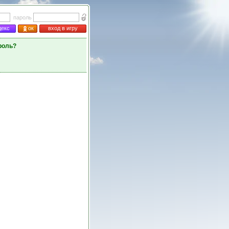
пароль
декс
ок
вход в игру
роль?