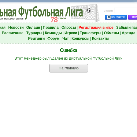
логин
контакте
ян
ная
|
Новости
|
Онлайн
|
Правила
|
Опросы
|
Регистрация в игре
|
Забыли па
Расписание
|
Турниры
|
Команды
|
Игроки
|
Трансферы
|
Обмены
|
Аренда
Рейтинги
|
Форум
|
Чат
|
Конкурсы
|
Контакты
Ошибка
Этот менеджер был удален из Виртуальной Футбольной Лиги
На главную