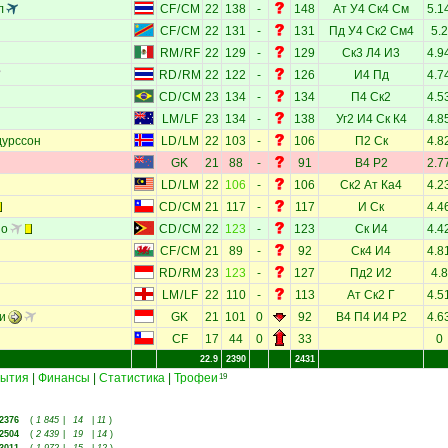
л
CF
/
CM
22
138
-
148
Ат
У4
Ск4
См
5.1
CF
/
CM
22
131
-
131
Пд
У4
Ск2
См4
5.2
RM
/
RF
22
129
-
129
Ск3
Л4
И3
4.9
RD
/
RM
22
122
-
126
И4
Пд
4.7
CD
/
CM
23
134
-
134
П4
Ск2
4.5
LM
/
LF
23
134
-
138
Уг2
И4
Ск
К4
4.8
дурссон
LD
/
LM
22
103
-
106
П2
Ск
4.8
GK
21
88
-
91
В4
Р2
2.7
LD
/
LM
22
106
-
106
Ск2
Ат
Ка4
4.2
CD
/
CM
21
117
-
117
И
Ск
4.4
ио
CD
/
CM
22
123
-
123
Ск
И4
4.4
CF
/
CM
21
89
-
92
Ск4
И4
4.8
RD
/
RM
23
123
-
127
Пд2
И2
4.8
LM
/
LF
22
110
-
113
Ат
Ск2
Г
4.5
и
GK
21
101
0
92
В4
П4
И4
Р2
4.6
CF
17
44
0
33
0
22.9
2390
2431
ытия
|
Финансы
|
Статистика
|
Трофеи
19
2376
(
1 845
|
14
|
11
)
2504
(
2 439
|
19
|
14
)