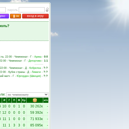
пароль
декс
ок
вход в игру
роль?
ста, 22:00 - Чемпионат - Г -
Арика
-
0:0
22:00 - Чемпионат - Г -
Депортиво
-
1:1
 22:00 - Чемпионат - Д -
Кобрелоа
-
?:?
22:00 - Кубок страны - Д -
Лимаче
-
?:?
кий матч - Г -
Юргорден (Швеция)
-
?:?
ели:
И
Г
П
Ж
Кр
и/о
4
10
0
0
1
0
30 262к
-
2
12
0
0
0
0
59 392к
-
3
11
1
0
0
0
71 933к
-
11
1
3
3
0
85 095к
-