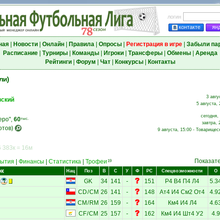
логин
контакте
ян
ная
|
Новости
|
Онлайн
|
Правила
|
Опросы
|
Регистрация в игре
|
Забыли па
Расписание
|
Турниры
|
Команды
|
Игроки
|
Трансферы
|
Обмены
|
Аренда
Рейтинги
|
Форум
|
Чат
|
Конкурсы
|
Контакты
ли)
3 авгу
вский
5 августа, 
сегодня,
еро",
60
тыс.
завтра, 
отов)
9 августа, 15:00 - Товарищес
 383к = 16м
Показат
ытия
|
Финансы
|
Статистика
|
Трофеи
19
ок
Нац
Поз
В
С
У
Ф
РС
Спецвозможности
О
GK
34
141
-
151
Р4
В4
П4
Л4
5.3
CD
/
CM
26
141
-
148
Ат4
И4
См2
От4
4.9
CM
/
RM
26
159
-
164
Км4
И4
Л4
4.6
CF
/
CM
25
157
-
162
Км4
И4
Шт4
У2
4.9