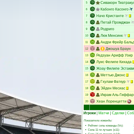
Сивакорн Тиатраку
5
Кабонго Касонго
6
Начо Кристанте
7
Петай Промджан
8
Родриго
9
Люк Менсинк
10
Андри Фрейр Баль
11
Джошуа Браун
12
Редзуан Арифф Узир
13
Луис Фелипе Кихада
14
Жоау Филипе Эстакв
15
Меттью Джонс
16
Гхулам Фаткур
17
Эйден Месиас
18
Икрам Аль-Гиффар
19
Хеан Лоренцетти
20
Игроки
|
Матчи
|
Сделки
|
Соб
Показатели команды:
•
Рейтинг силы команды (Vs)
:
•
Сила 11-ти лучших (s11)
: