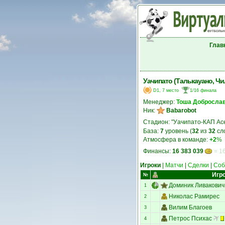
Глав
Уачипато (Талькауано, Чи
D1, 7 место
1/16 финала
Менеджер:
Тоша Добросла
Ник:
Babarobot
Стадион: "Уачипато-КАП Ас
База:
7
уровень (
32
из
32
сл
Атмосфера в команде:
+2
%
Финансы:
16 383 039
= 16
Игроки
|
Матчи
|
Сделки
|
Соб
Игр
№
Доминик Ливакович
1
Николас Рамирес
2
Вилим Благоев
3
Петрос Психас
4