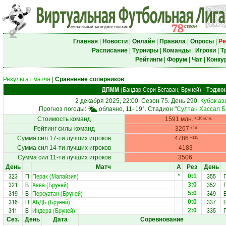
Главная
|
Новости
|
Онлайн
|
Правила
|
Опросы
|
Ре
Расписание
|
Турниры
|
Команды
|
Игроки
|
Т
Рейтинги
|
Форум
|
Чат
|
Конку
Результат матча
|
Сравнение соперников
ДПММ
(Бандар Сери Бегаван, Бруней)
Тэджо
-
2 декабря 2025, 22:00. Сезон 75. День 290.
Кубок а
Прогноз погоды:
облачно, 11-
19°
. Стадион "
Султан Хассал Б
Стоимость команд
1591 млн.
+116 млн.
Рейтинг силы команд
3267
+14
Сумма сил 17-ти лучших игроков
4786
+115
Сумма сил 14-ти лучших игроков
4183
Сумма сил 11-ти лучших игроков
3506
День
Матч
А
Рез
День
323
П
Перак (Малайзия)
355
*
0:1
321
В
Хава (Бруней)
352
3:0
319
В
Персуатан (Бруней)
349
5:0
316
Н
АБДБ (Бруней)
337
0:0
311
В
Индера (Бруней)
335
2:0
Сез.
День
Дата
Соревнование