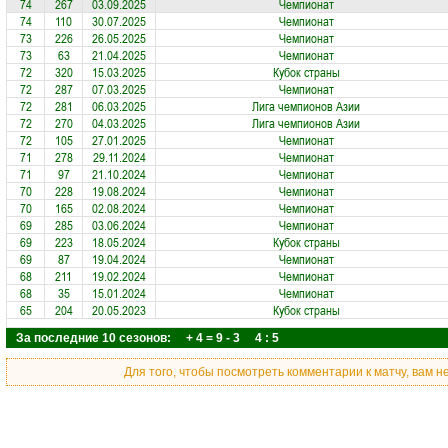
74
267
03.09.2025
Чемпионат
74
110
30.07.2025
Чемпионат
73
226
26.05.2025
Чемпионат
73
63
21.04.2025
Чемпионат
72
320
15.03.2025
Кубок страны
72
287
07.03.2025
Чемпионат
72
281
06.03.2025
Лига чемпионов Азии
72
270
04.03.2025
Лига чемпионов Азии
72
105
27.01.2025
Чемпионат
71
278
29.11.2024
Чемпионат
71
97
21.10.2024
Чемпионат
70
228
19.08.2024
Чемпионат
70
165
02.08.2024
Чемпионат
69
285
03.06.2024
Чемпионат
69
223
18.05.2024
Кубок страны
69
87
19.04.2024
Чемпионат
68
211
19.02.2024
Чемпионат
68
35
15.01.2024
Чемпионат
65
204
20.05.2023
Кубок страны
За последние 10 сезонов: + 4 = 9 - 3 4 : 5
Для того, чтобы посмотреть комментарии к матчу, вам 