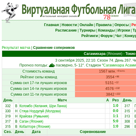
Главная
|
Новости
|
Онлайн
|
Правила
|
Опросы
|
Ре
Расписание
|
Турниры
|
Команды
|
Игроки
|
Т
Рейтинги
|
Форум
|
Чат
|
Конку
Результат матча
|
Сравнение соперников
Сагамихара
(Япония)
-
Токио
3 сентября 2025, 22:10. Сезон 74. День 267. 
Прогноз погоды:
пасмурно, 5-
12°
. Стадион "
Сагамихара Асами
Стоимость команд
1567 млн.
+8 млн.
Рейтинг силы команд
3554
+96
Сумма сил 17-ти лучших игроков
5151
+12
Сумма сил 14-ти лучших игроков
4576
+132
Сумма сил 11-ти лучших игроков
3842
+222
День
Матч
А
Рез
День
332
В
Коломбо (Келания, Шри Ланка)
317
1:0
330
Н
Стяуа Нордулуй (Молдова)
315
0:0
319
Н
Крайова (Румыния)
313
1:1
317
В
Саган (Япония)
308
5:0
315
В
Кобалторе (Япония)
296
1:0
Сез.
День
Дата
Соревнование