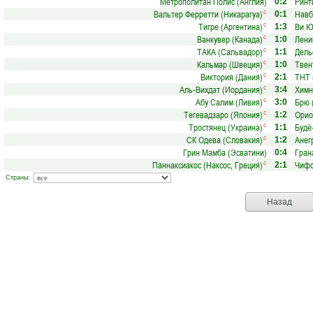
Метрополитан Полис (Англия)
Ринт
0:2
Вальтер Ферретти (Никарагуа)
Навб
с
0:1
Тигре (Аргентина)
Ви Ю
с
1:3
Ванкувер (Канада)
Лени
с
1:0
ТАКА (Сальвадор)
Дель
с
1:1
Кальмар (Швеция)
Твен
с
1:0
Виктория (Дания)
ТНТ 
с
2:1
Аль-Вихдат (Иордания)
Химн
с
3:4
Абу Салим (Ливия)
Брю 
с
3:0
Тегевадзаро (Япония)
Орио
с
1:2
Тростянец (Украина)
Будё
с
1:1
СК Одева (Словакия)
Анег
с
1:2
Грин Мамба (Эсватини)
Гран
0:4
Паннаксиакос (Наксос, Греция)
Чифс
с
2:1
Страны:
Назад