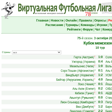
Главная
|
Новости
|
Онлайн
|
Правила
|
Опросы
|
Ре
Расписание
|
Турниры
|
Команды
|
Игроки
|
Т
Рейтинги
|
Форум
|
Чат
|
Конку
75
-й сезон.
3 октября 2
Кубок межсезо
10 тур
Страны:
Герта (Австрия)
Соло
с
1:0
Ужгород (Украина)
Аль-
0:4
Мехильонес (Чили)
Воль
с
1:0
Сорх Пошан (Афганистан)
*
Аль-
0:1
Виндбьярт (Норвегия)
УСМ 
с
1:2
Бейтар (Иерусалим, Израиль)
Лина
с
4:0
Локо (Чехия)
*
Йоша
0:1
Аль-Ахли (Египет)
СКБС
0:2
Кебили (Тунис)
АБДБ
с
0:1
Авынтул (Румыния)
*
Стан
0:0
Лион Скъюард (Камбоджа)
*
Петр
0:3
Веа (Джибути)
Барн
с
1:2
Декедаха (Сомали)
Беар
с
2:2