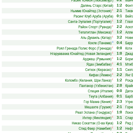
Расинг Юнион (Люксембург)
Манч
0:2
Далянь Старс (Китай)
Фонт
1:2
Нымме Юнайтед (Эстония)
Тикв
с
2:1
Расинг Клуб Аруба (Аруба)
Вейг
0:1
Санта-Эулалия (Португалия)
Глаз
с
1:2
Район Спорт (Руанда)
Аско
с
2:2
Тепатитлан (Мексика)
Алле
с
1:2
Аль-Духаиль (Катар)
Нове
с
3:2
Кокле (Панама)
Барр
о
0:4
Роял Гренада Полис Форс (Гренада)
Коти
с
0:0
Нгаруавахиа Юнайтед (Новая Зеландия)
Джад
с
1:0
Арджеш (Румыния)
Бори
с
1:2
Ядах (Зимбабве)
Мтиб
с
4:1
Ситхок (Кюрасао)
Сиэт
с
1:1
Кифах (Йемен)
Янг 
с
2:2
Коломбо (Келания, Шри Ланка)
Рокд
с
1:2
Пахтакор (Узбекистан)
Край
2:0
Специя (Италия)
Даго
0:0
Теута (Албания)
Барб
0:1
Гор Махиа (Кения)
Утре
с
2:3
Мешахте (Грузия)
Гори
с
2:1
Реал Эспана (Гондурас)
Локо
с
1:0
Интер (Финляндия)
Спар
с
3:1
Никао Сокаттак (О-ва Кука)
Рид 
1:2
Спид Фаер (Намибия)
Нефт
с
1:2