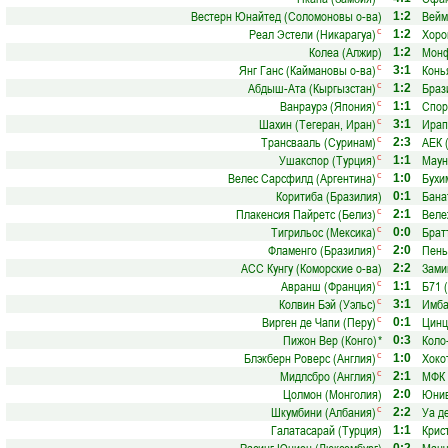
Вестерн Юнайтед (Соломоновы о-ва)
Вейм
1:2
Реал Эстели (Никарагуа)
Хоро
с
1:2
Колеа (Алжир)
Монф
1:2
Янг Ганс (Каймановы о-ва)
Конь
с
3:1
Абдыш-Ата (Кыргызстан)
Браз
с
1:2
Ванраурэ (Япония)
Спор
с
1:1
Шахин (Тегеран, Иран)
Ирап
с
3:1
Трансвааль (Суринам)
АЕК 
с
2:3
Ушакспор (Турция)
Маун
с
1:1
Велес Сарсфилд (Аргентина)
Бухи
с
1:0
Коритиба (Бразилия)
Бана
0:1
Плакенсия Пайретс (Белиз)
Веле
с
2:1
Тигрильос (Мексика)
Брат
с
0:0
Фламенго (Бразилия)
Пень
с
2:0
АCС Кунгу (Коморские о-ва)
Зами
2:2
Авранш (Франция)
Б71 
с
1:1
Колвин Бэй (Уэльс)
Имба
с
3:1
Вирген де Чапи (Перу)
Цинц
с
0:1
Пижон Вер (Конго)
*
Коло
0:3
Блэкберн Роверс (Англия)
Хоко
с
1:0
Мидлсбро (Англия)
МФК 
с
2:1
Цолмон (Монголия)
Юнив
2:0
Шкумбини (Албания)
Уа д
с
2:2
Галатасарай (Турция)
Крис
1:1