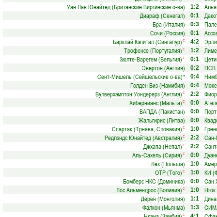
Уан Лав Юнайтед (Британские Виргинские о-ва)
Алья
1:2
Диараф (Сенегал)
Дако
0:1
Бра (Италия)
Пале
0:3
Сочи (Россия)
Ассо
0:1
Барклай Кэпитал (Сингапур)
Эрли
с
4:2
Трофенсе (Португалия)
Лиме
с
1:2
Зюлте-Варегем (Бельгия)
Цети
с
0:1
Эвертон (Англия)
ПСВ 
0:2
Сент-Мишель (Сейшельские о-ва)
*
Нимб
0:4
Голден Биз (Намибия)
Моке
0:4
Вулверхэмптон Уондерерз (Англия)
Фиор
с
2:2
Хибернианс (Мальта)
Ател
с
0:0
ВАПДА (Пакистан)
Порт
0:0
Жальгирис (Литва)
Квад
0:0
Спартак (Трнава, Словакия)
Грен
с
1:0
Редлэндс Юнайтед (Австралия)
Сан-
с
2:2
Джхапа (Непал)
Сант
с
2:2
Аль-Сахель (Сирия)
Дуан
с
0:0
Лех (Польша)
Амер
1:0
ОТР (Того)
КИ (
с
1:0
Бомберс НКС (Доминика)
Сан 
0:0
Лос Альмендрос (Боливия)
Нгок
с
1:0
Дерен (Монголия)
Дина
1:1
Фалкон (Мьянма)
СИМА
1:3
Нкана (Замбия)
Сфак
с
4:1