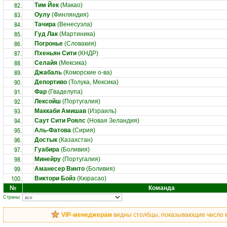
82.
Тим Йек
(Макао)
83.
Оулу
(Финляндия)
84.
Тачира
(Венесуэла)
85.
Гуд Лак
(Мартиника)
86.
Погронье
(Словакия)
87.
Пхеньян Сити
(КНДР)
88.
Селайя
(Мексика)
89.
Джабаль
(Коморские о-ва)
90.
Депортиво
(Толука, Мексика)
91.
Фар
(Гваделупа)
92.
Лексойш
(Португалия)
93.
Маккаби Амишав
(Израиль)
94.
Саут Сити Роялс
(Новая Зеландия)
95.
Аль-Фатова
(Сирия)
96.
Достык
(Казахстан)
97.
Гуабира
(Боливия)
98.
Минейру
(Португалия)
99.
Аманесер Винто
(Боливия)
100.
Виктори Бойз
(Кюрасао)
№
Команда
Страны:
VIP-менеджерам
видны столбцы, показывающие число ма