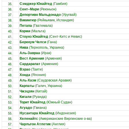
35.
Сэмджер Юнайтед
(Гамбия)
36.
Сент–Мари
(Реюньон)
37.
Депортиво Мальдонадо
(Уругвай)
38.
Викингюр
(Рейкьявик, Исландия)
39.
Петапа
(Гватемала)
40.
Корми
(Мальта)
41.
Стоунз Юнайтед
(Сент-Китс и Невис)
42.
Берекум Челси
(Гана)
43.
Нива
(Тернополь, Украина)
44.
Аль-Завраа
(Ирак)
45.
Вест Армения
(Армения)
46.
Сардарапат
(Армения)
47.
Вэрао
(Таити)
48.
Хонда
(Япония)
49.
Аль-Хазм
(Саудовская Аравия)
50.
Карпаты
(Галич, Украина)
51.
Чжэцзян
(Китай)
52.
Кигали
(Руанда)
53.
Торит Юнайтед
(Южный Судан)
54.
Агуадо
(Гвиана)
55.
Нусантара Юнайтед
(Индонезия)
56.
Хеленайтс
(Американские Виргинские о-ва)
57.
Чарльтон Атлетик
(Англия)