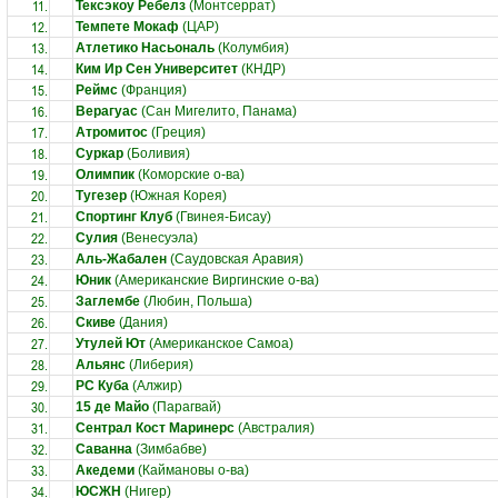
11.
Тексэкоу Ребелз
(Монтсеррат)
12.
Темпете Мокаф
(ЦАР)
13.
Атлетико Насьональ
(Колумбия)
14.
Ким Ир Сен Университет
(КНДР)
15.
Реймс
(Франция)
16.
Верагуас
(Сан Мигелито, Панама)
17.
Атромитос
(Греция)
18.
Суркар
(Боливия)
19.
Олимпик
(Коморские о-ва)
20.
Тугезер
(Южная Корея)
21.
Спортинг Клуб
(Гвинея-Бисау)
22.
Сулия
(Венесуэла)
23.
Аль-Жабален
(Саудовская Аравия)
24.
Юник
(Американские Виргинские о-ва)
25.
Заглембе
(Любин, Польша)
26.
Скиве
(Дания)
27.
Утулей Ют
(Американское Самоа)
28.
Альянс
(Либерия)
29.
РС Куба
(Алжир)
30.
15 де Майо
(Парагвай)
31.
Сентрал Кост Маринерс
(Австралия)
32.
Саванна
(Зимбабве)
33.
Акедеми
(Каймановы о-ва)
34.
ЮСЖН
(Нигер)