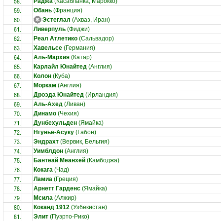
58.
Раджа
(Касабланка, Марокко)
59.
Обань
(Франция)
60.
Эстеглал
(Ахваз, Иран)
61.
Ливерпуль
(Фиджи)
62.
Реал Атлетико
(Сальвадор)
63.
Хавельсе
(Германия)
64.
Аль-Мархия
(Катар)
65.
Карлайл Юнайтед
(Англия)
66.
Колон
(Куба)
67.
Моркам
(Англия)
68.
Дроэда Юнайтед
(Ирландия)
69.
Аль-Ахед
(Ливан)
70.
Динамо
(Чехия)
71.
Дунбехульден
(Ямайка)
72.
Нгунье-Асуку
(Габон)
73.
Эндрахт
(Вервик, Бельгия)
74.
Уимблдон
(Англия)
75.
Бантеай Меанхей
(Камбоджа)
76.
Кокага
(Чад)
77.
Ламиа
(Греция)
78.
Арнетт Гарденс
(Ямайка)
79.
Мсила
(Алжир)
80.
Коканд 1912
(Узбекистан)
81.
Элит
(Пуэрто-Рико)