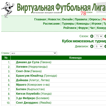
Главная
|
Новости
|
Онлайн
|
Правила
|
Опросы
|
Ре
Расписание
|
Турниры
|
Команды
|
Игроки
|
Т
Рейтинги
|
Форум
|
Чат
|
Конку
Сезон:
Кубок межсезонья: турни
Дивизион:
Страны:
№
Команда
1.
Динамо де Сула
(Гвиана)
2.
Хогевен
(Нидерланды)
3.
Сент-Эли
(Гвиана)
4.
Брансуик Юнайтед
(Гренада)
5.
Дайнава
(Алитус, Литва)
6.
Мранго
(Коморские о-ва)
7.
Баткен
(Кыргызстан)
8.
Кигези Хоумбойз
(Уганда)
9.
3 де Фебреро
(Боливия)
10.
Сент Джорджес
(Ямайка)