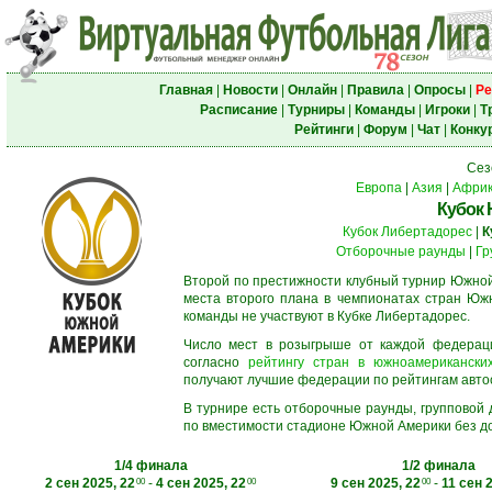
Главная
|
Новости
|
Онлайн
|
Правила
|
Опросы
|
Ре
Расписание
|
Турниры
|
Команды
|
Игроки
|
Т
Рейтинги
|
Форум
|
Чат
|
Конку
Сез
Европа
|
Азия
|
Афри
Кубок
Кубок Либертадорес
|
К
Отборочные раунды
|
Гр
Второй по престижности клубный турнир Южной
места второго плана в чемпионатах стран Южн
команды не участвуют в Кубке Либертадорес.
Число мест в розыгрыше от каждой федерац
согласно
рейтингу стран в южноамериканских
получают лучшие федерации по рейтингам автосос
В турнире есть отборочные раунды, групповой
по вместимости стадионе Южной Америки без до
1/4 финала
1/2 финала
2 сен 2025, 22
-
4 сен 2025, 22
9 сен 2025, 22
-
11 сен 
00
00
00