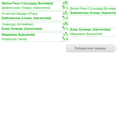
Вилья Реал Сосьедад (Боливия)
0
2
Дефенсорес Унидос (Аргентина)
0
1
Вилья Реал Сосьедад (Боливи
Библиотека Атенас (Аргенти
Атлетико Вердун (Перу)
0
1
Библиотека Атенас (Аргентина)
1
0
Энвигадо (Колумбия)
0
0
Бока Хуниорс (Аргентина)
1
1
Бока Хуниорс (Аргентина)
Маракана (Бразилия)
Маракана (Бразилия)
1
1
Кобрелоа (Чили)
1
0
Победители турнира