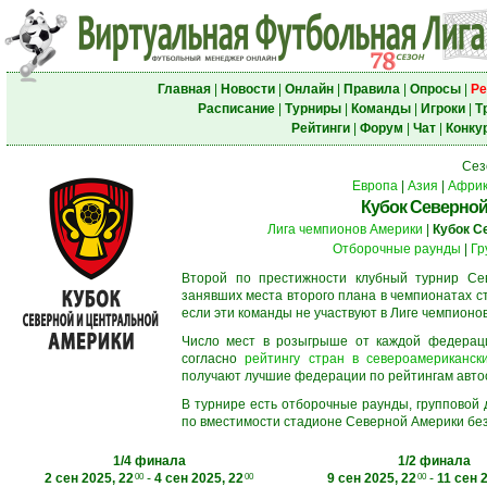
Главная
|
Новости
|
Онлайн
|
Правила
|
Опросы
|
Ре
Расписание
|
Турниры
|
Команды
|
Игроки
|
Т
Рейтинги
|
Форум
|
Чат
|
Конку
Сез
Европа
|
Азия
|
Афри
Кубок Северной
Лига чемпионов Америки
|
Кубок С
Отборочные раунды
|
Гр
Второй по престижности клубный турнир Сев
занявших места второго плана в чемпионатах с
если эти команды не участвуют в Лиге чемпионо
Число мест в розыгрыше от каждой федерац
согласно
рейтингу стран в североамерикански
получают лучшие федерации по рейтингам автосос
В турнире есть отборочные раунды, групповой
по вместимости стадионе Северной Америки без
1/4 финала
1/2 финала
2 сен 2025, 22
-
4 сен 2025, 22
9 сен 2025, 22
-
11 сен 
00
00
00