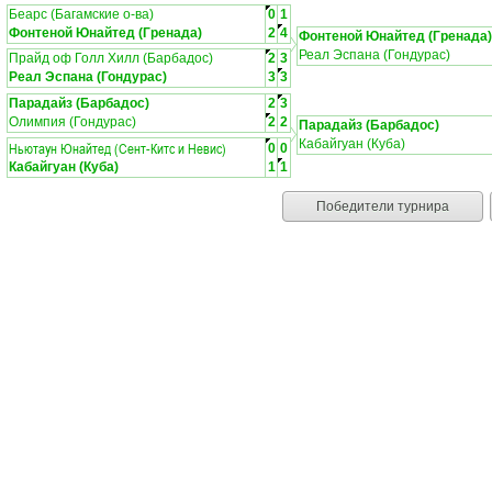
Беарс (Багамские о-ва)
0
1
Фонтеной Юнайтед (Гренада)
2
4
Фонтеной Юнайтед (Гренада)
Реал Эспана (Гондурас)
Прайд оф Голл Хилл (Барбадос)
2
3
Реал Эспана (Гондурас)
3
3
Парадайз (Барбадос)
2
3
Олимпия (Гондурас)
2
2
Парадайз (Барбадос)
Кабайгуан (Куба)
Ньютаун Юнайтед (Сент-Китс и Невис)
0
0
Кабайгуан (Куба)
1
1
Победители турнира