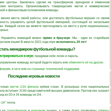
кие центры. Заключать сделки на трансферном, арендном и обменном
ские контракты. Организовывать товарищеские матчи и коммерческие
икой и финансовым положением команды.
, меняя места своей работы, или достигнуть футбольных вершин со своим
жность управлять целой футбольной империей, состоящей из нескольких
ах. Каждый сезон вы можете претендовать на место у руля национальных,
орных.
. Управлять командой можно
прямо в браузере
. Мы - один из старейших
сском языке! В августе 2021 года игре
исполнилось 20 лет
!
 стать менеджером футбольной команды?
истрироваться в игре
, придумав себе логин и пароль.
 управление команду, которой будете играть или
обменяете её на другую
.
 форуме
,
в чате
или
на странице технической поддержки
.
Последние игровые новости
 только
матчи 1/16 финала
кубков стран. В розыгрыш этих национальных
нала вступают 3160 представителей высших дивизионов. Против них сыграет
нд из D3 и 34 команды из D4.
-14° тепла.
ги на
трансферном
и
арендном
рынках, а также будут проведены
обмены