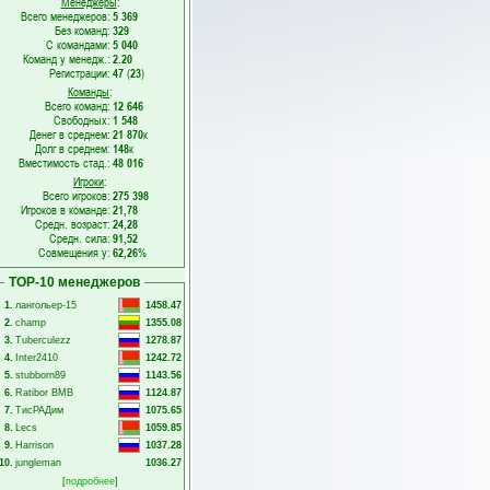
Менеджеры
:
Всего менеджеров:
5 369
Без команд:
329
С командами:
5 040
Команд у менедж.:
2.20
Регистрации:
47
(
23
)
Команды
:
Всего команд:
12 646
Свободных:
1 548
Денег в среднем:
21 870
к
Долг в среднем:
148
к
Вместимость стад.:
48 016
Игроки
:
Всего игроков:
275 398
Игроков в команде:
21,78
Средн. возраст:
24,28
Средн. сила:
91,52
Совмещения у:
62,26
%
TOP-10 менеджеров
1.
лангольер-15
1458.47
2.
champ
1355.08
3.
Tuberculezz
1278.87
4.
Inter2410
1242.72
5.
stubborn89
1143.56
6.
Ratibor BMB
1124.87
7.
ТисРАДим
1075.65
8.
Lecs
1059.85
9.
Harrison
1037.28
10.
jungleman
1036.27
[
подробнее
]