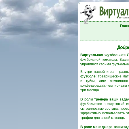
Глав
Добро
Виртуальная Футбольная Л
футбольной команды. Ваши 
управляют своими футбольны
Внутри нашей игры - раз
футболе
: товарищеские ма
и кубки, лиги чемпионов
конфедераций, чемпионаты ми
три месяца.
В роли тренера ваши зада
футболистов в стартовый с
сыгранностью состава, пров
эффективно использовать эт
трофеи для своей команды.
В роли менеджера ваши зад