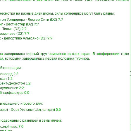
несмотря на разные дивизионы, силы соперников могут быть равны:
птон Уондерерз - Лестер Сити (D2)
?:?
нг - Вестчестер (D2)
?:?
 - Тиамо (D2)
?:?
Кремонезе (D2)
?:?
с - Депортиво Алькояно (D2)
?:?
ра
завершился первый круг
чемпионатов всех стран
. В
конференции
тоже
ра
, которыми завершилась первая половина турнира.
й генерации:
ейеноорд
2:3
ансан
1:2
 Сент-Джонстон
1:2
 Флуминенсе
2:2
Хабнарфьордюр
0:0
вчерашнего игрового дня:
лжир) - Форт Уильям (Шотландия)
5:5
одержаны с разницей в семь мячей:
исэлэйниес
7:0