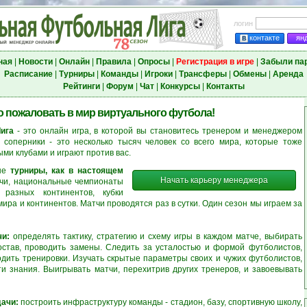
логин
контакте
ян
ная
|
Новости
|
Онлайн
|
Правила
|
Опросы
|
Регистрация в игре
|
Забыли па
Расписание
|
Турниры
|
Команды
|
Игроки
|
Трансферы
|
Обмены
|
Аренда
Рейтинги
|
Форум
|
Чат
|
Конкурсы
|
Контакты
 пожаловать в мир виртуального футбола!
ига
- это онлайн игра, в которой вы становитесь тренером и менеджером
соперники - это несколько тысяч человек со всего мира, которые тоже
ми клубами и играют против вас.
ные
турниры, как в настоящем
Начать карьеру менеджера
тчи, национальные чемпионаты
 разных континентов, кубки
ра и континентов. Матчи проводятся раз в сутки. Один сезон мы играем за
чи:
определять тактику, стратегию и схему игры в каждом матче, выбирать
остав, проводить замены. Следить за усталостью и формой футболистов,
одить тренировки. Изучать скрытые параметры своих и чужих футболистов,
и знания. Выигрывать матчи, перехитрив других тренеров, и завоевывать
ачи:
построить инфраструктуру команды - стадион, базу, спортивную школу,