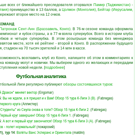
льше всех от ближайшего преследователя оторвался
Памир (Таджикистан)
-
твия)
преимущество в 13 баллов, а
Цолмон (Монголия)
,
Бейтар (Иерусалим,
ережают второе место на 12 очков.
-КОМАНД
Патронаж Сент-Анн (Браззавиль, Конго)
. В 76-м сезоне команда оформила
чемпионат и кубок страны, а в 77-м взяла суперкубок. Всего в истории клуба
кубков и четыре суперкубка. В этом розыгрыше команда без менеджера
евятом месте, хотя её рейтинг - второй в Конго. В распоряжении будущего
, стадион на 70 тысяч зрителей и 14 млн в кассе.
возможность возглавить клуб из Конго, напишите об этом в комментариях к
 на команду могут и новички. Мы выберем одного из желающих и передадим
ступления новой недели. [
подробнее
]
Футбольная аналитика
тбольной Лиги регулярно публикуют
обзоры состоявшихся туров
:
й Дракон" меняет вектор
(
Engomar
)
5
:
Вы не ждали, а я пришел и к Вам! Обзор 15 тура К-Лиги 3 (В).
(
Fabregas
)
первого круга
(
Аллистер
)
"Студенты" из Сеула снова в топе? Обзор 15 тура К-Лиги 2.
(
Fabregas
)
Первый круг завершен! Обзор 15 тура К-Лиги 1.
(
Fabregas
)
5
:
А вот и первый круг закончился! Обзор 15 тура К-Лиги 3 (А).
(
Fabregas
)
ов - полет нормальный!
(
пожарский
)
), тур 14
:
Взлёты Ванс Эсперанс и Ориентала
(
maldini
)