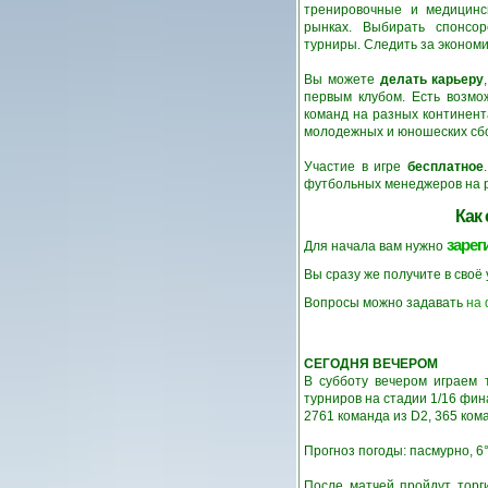
тренировочные и медицинс
рынках. Выбирать спонсор
турниры. Следить за эконом
Вы можете
делать карьеру
первым клубом. Есть возмо
команд на разных континент
молодежных и юношеских сб
Участие в игре
бесплатное
футбольных менеджеров на ру
Как
зарег
Для начала вам нужно
Вы сразу же получите в своё
Вопросы можно задавать
на
СЕГОДНЯ ВЕЧЕРОМ
В субботу вечером играем
турниров на стадии 1/16 фи
2761 команда из D2, 365 кома
Прогноз погоды: пасмурно, 6°
После матчей пройдут тор