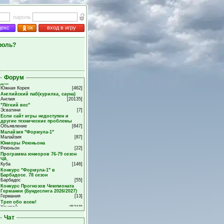
пароль
декс
ок
вход в игру
роль?
Форум
Чат