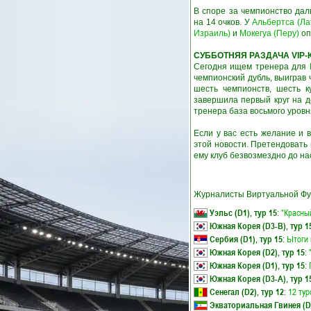
В споре за чемпионство да
на 14 очков. У
Альбертса (Ла
Израиль)
и
Мокегуа (Перу)
оп
СУББОТНЯЯ РАЗДАЧА VIP
Сегодня ищем тренера для
чемпионский дубль, выиграв 
шесть чемпионств, шесть 
завершила первый круг на д
тренера база восьмого уровня
Если у вас есть желание и 
этой новости. Претендовать
ему клуб безвозмездно до на
Журналисты Виртуальной Фу
Уэльс (D1), тур 15
:
"Красны
Южная Корея (D3-B), тур 1
Сербия (D1), тур 15
:
Ытоги 
Южная Корея (D2), тур 15
:
Южная Корея (D1), тур 15
:
Южная Корея (D3-A), тур 1
Сенегал (D2), тур 12
:
12 тур
Экваториальная Гвинея (D1