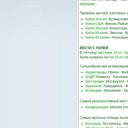
игроками
.
Примеры матчей, в которых, 
Кубок Англии
: Вулверхэм
Кубок США
: Финикс Райзи
Кубок Японии
: Кобалторе
Кубок Италии
: Эмполи - 
Кубок Испании
: Алхесира
ВЕСТИ С ПОЛЕЙ
В пятницу
матчами 15-го ту
были сыграны
матчи 15-го ту
Сильнейшие матчи вчерашне
Нидерланды
: Орион - Ф
КНДР
: Рименсу - Рионгм
Шотландия
: Мотеруэлл -
Бразилия
: Луверденсе -
Исландия
: Аюгнаблик - 
Самый результативный матч 
Конференция
: Магния (А
Самые крупные победы были 
Ботсвана
: Летлапенд - М