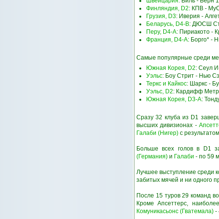
Швейцария
: Виль - Берн
Финляндия, D2
: КПВ - М
Грузия, D3
: Иверия - Алг
Беларусь, D4-B
: ДЮСШ Ст
Перу, D4-A
: Пириакото - 
Франция, D4-A
: Борго* -
Самые популярные среди мен
Южная Корея, D2
: Сеул И
Уэльс
: Боу Стрит - Нью С
Теркс и Кайкос
: Шаркс - Б
Уэльс, D2
: Кардифф Метр
Южная Корея, D3-A
: Тон
Сразу 32 клуба из D1 завер
высших дивизионах -
Апсетт
Галаби (Нигер)
с результатом
Больше всех голов в D1 з
(Германия)
и
Галаби
- по 59 
Лучшее выступление среди к
забитых мячей и ни одного п
После 15 туров 29 команд во
Кроме Апсеттерс, наиболе
Комуникасьонс (Гватемала)
-