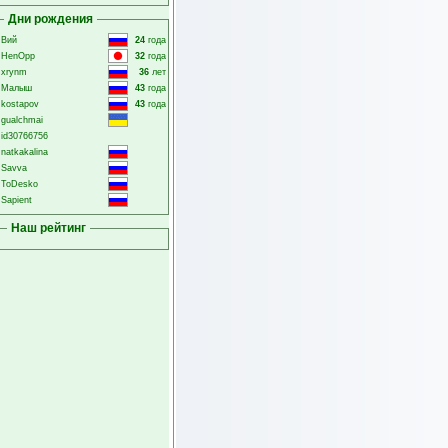
Дни рождения
Вий
24
года
HenOpp
32
года
xrynm
36
лет
Малыш
43
года
kostapov
43
года
gualchmai
id30766756
natkakalina
Savva
ToDesko
Sapient
Наш рейтинг