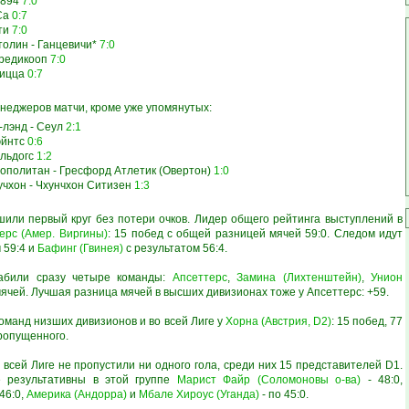
 1894
7:0
уСа
0:7
ети
7:0
олин - Ганцевичи*
7:0
Кредикооп
7:0
 Ницца
0:7
еджеров матчи, кроме уже упомянутых:
-лэнд - Сеул
2:1
эйнтс
0:6
ульдогс
1:2
ополитан - Гресфорд Атлетик (Овертон)
1:0
дучхон - Чхунчхон Ситизен
1:3
шили первый круг без потери очков. Лидер общего рейтинга выступлений в
ерс (Амер. Виргины)
: 15 побед с общей разницей мячей 59:0. Следом идут
 59:4 и
Бафинг (Гвинея)
с результатом 56:4.
абили сразу четыре команды:
Апсеттерс
,
Замина (Лихтенштейн)
,
Унион
мячей. Лучшая разница мячей в высших дивизионах тоже у Апсеттерс: +59.
оманд низших дивизионов и во всей Лиге у
Хорна (Австрия, D2)
: 15 побед, 77
ропущенного.
 всей Лиге не пропустили ни одного гола, среди них 15 представителей D1.
е результативны в этой группе
Марист Файр (Соломоновы о-ва)
- 48:0,
 46:0,
Америка (Андорра)
и
Мбале Хироус (Уганда)
- по 45:0.